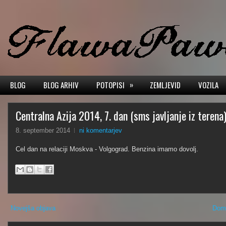
»
BLOG
BLOG ARHIV
POTOPISI
ZEMLJEVID
VOZILA
Centralna Azija 2014, 7. dan (sms javljanje iz terena
8. september 2014
ni komentarjev
Cel dan na relaciji Moskva - Volgograd. Benzina imamo dovolj.
Novejša objava
Dom