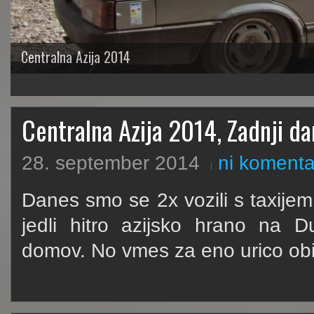
Centralna Azija 2014
1
2
3
4
5
Centralna Azija 2014, Zadnji dan
28. september 2014
ni komenta
Danes smo se 2x vozili s taxijem, 2
jedli hitro azijsko hrano na D
domov. No vmes za eno urico obis