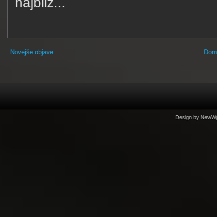
najbliž...
Novejše objave
Dom
Design by
NewW