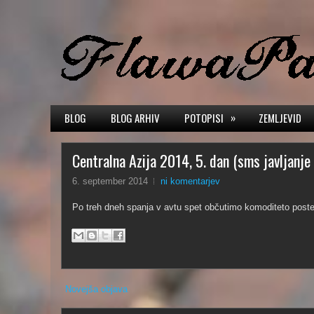
»
BLOG
BLOG ARHIV
POTOPISI
ZEMLJEVID
Centralna Azija 2014, 5. dan (sms javljanje 
6. september 2014
ni komentarjev
Po treh dneh spanja v avtu spet občutimo komoditeto poste
Novejša objava