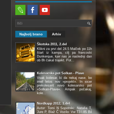
Najbolj brano
Arhiv
Škotska 2011, 2.del
Klikni za prvi del 24.5 Malček po 11h
štart iz kampa, cilj pa francoski
Dunkerque, kjer nas je naslednji dan
ob 8h čakal trajekt. Pot...
Kolesarska pot Solkan - Plave
Vsak kolesar, ki da nekaj nase, bo
imel letos nov »projekt«. In sicer
prekolesarit novo kolesarsko pot
»Solkan-Plave«. Ampak počakaj,
kole...
Nordkapp 2012, 1.del
Avtor: Tomi N Sopotniki: Nataša T,
Jure P, Blaž Č Vozilo: Vw T3 l.85 Bil