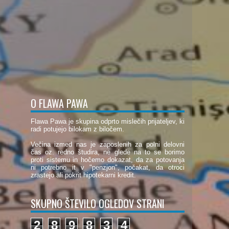
O FLAWA PAWA
Flawa Pawa je skupina odprto mislečih prijateljev, ki
radi potujejo bilokam z biločem.
Večina izmed nas je zaposlenih za polni delovni
čas oz. redno študira, ne glede na to se borimo
proti sistemu in hočemo dokazat, da za potovanja
ni potrebno it v "penzjon", počakat, da otroci
zrastejo ali pokrit hipotekarni kredit.
SKUPNO ŠTEVILO OGLEDOV STRANI
2
8
9
8
3
4