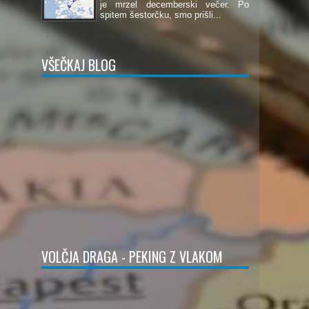
je mrzel decemberski večer. Po
spitem šestorčku, smo prišli...
VŠEČKAJ BLOG
VOLČJA DRAGA - PEKING Z VLAKOM