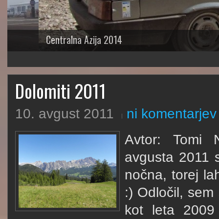
Centralna Azija 2014
1
2
3
4
5
Dolomiti 2011
10. avgust 2011
ni komentarjev
Avtor: Tomi 
avgusta 2011 se
nočna, torej la
:) Odločil, sem 
kot leta 2009