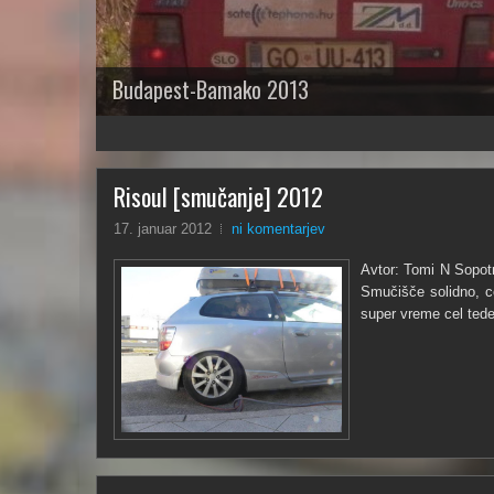
Budapest-Bamako 2013
1
2
3
4
5
Risoul [smučanje] 2012
17. januar 2012
ni komentarjev
Avtor: Tomi N Sopotn
Smučišče solidno, cc
super vreme cel teden 