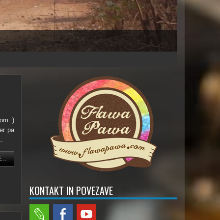
om :)
er pa
..
...
KONTAKT IN POVEZAVE