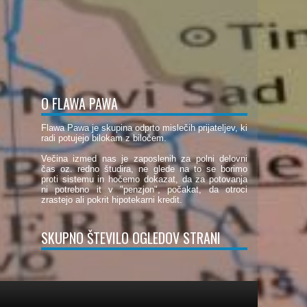
O FLAWA PAWA
Flawa Pawa je skupina odprto mislečih prijateljev, ki
radi potujejo bilokam z biločem.
Večina izmed nas je zaposlenih za polni delovni
čas oz. redno študira, ne glede na to se borimo
proti sistemu in hočemo dokazat, da za potovanja
ni potrebno it v "penzjon", počakat, da otroci
zrastejo ali pokrit hipotekarni kredit.
SKUPNO ŠTEVILO OGLEDOV STRANI