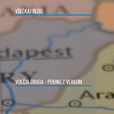
VŠEČKAJ BLOG
VOLČJA DRAGA - PEKING Z VLAKOM