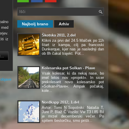
obalno
Najbolj brano
Arhiv
i med
rjev.
Škotska 2011, 2.del
ti iz
Klikni za prvi del 24.5 Malček po 11h
štart iz kampa, cilj pa francoski
Dunkerque, kjer nas je naslednji dan
ob 8h čakal trajekt. Pot...
...
Kolesarska pot Solkan - Plave
Vsak kolesar, ki da nekaj nase, bo
imel letos nov »projekt«. In sicer
 objave
prekolesarit novo kolesarsko pot
»Solkan-Plave«. Ampak počakaj,
kole...
Nordkapp 2012, 1.del
Avtor: Tomi N Sopotniki: Nataša T,
Jure P, Blaž Č Vozilo: Vw T3 l.85 Bil
je mrzel decemberski večer. Po
spitem šestorčku, smo prišli...