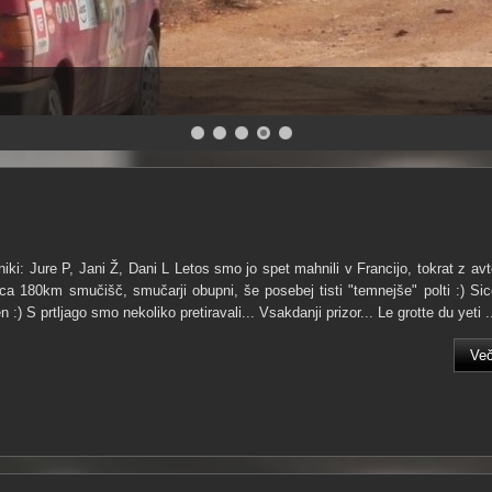
iki: Jure P, Jani Ž, Dani L Letos smo jo spet mahnili v Francijo, tokrat z avt
a 180km smučišč, smučarji obupni, še posebej tisti "temnejše" polti :) Sic
:) S prtljago smo nekoliko pretiravali... Vsakdanji prizor... Le grotte du yeti .
Več