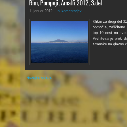
Rim, Pompeji, Amalfi 2012, 3.del
1. januar 2012
ni komentarjev
Klikni za drugi del 3
območje, zaščiteno 
top 10 cest na svetu
Prehitevanje prek dv
stranske na glavno c
Novejše objave