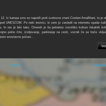
1.12. Iz kampa smo se napotili proti svetovno znani Costieri Amalfitani, to je 
pod UNESCOM. Po neki lestvici, ki sem jo zasledil na internetu spada tud
. In res je bilo tako. Omeniti je še potrebno vozniško kulturo lokalnih šofe
ojno polno črto, izsiljevanje, parkiranje na cesti, voznik če se hoče vključi
esto enostavno počasi...
Več
Domov
Starejše