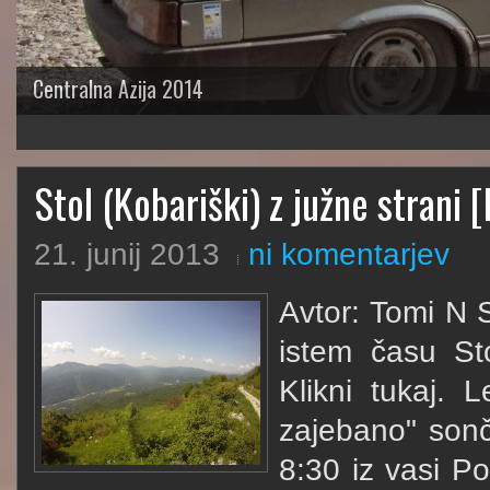
Centralna Azija 2014
1
2
3
4
5
Stol (Kobariški) z južne strani 
21. junij 2013
ni komentarjev
Avtor: Tomi N 
istem času Sto
Klikni tukaj.
zajebano" sonč
8:30 iz vasi P