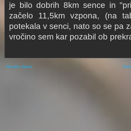
je bilo dobrih 8km sence in "pr
začelo 11,5km vzpona, (na tab
potekala v senci, nato so se pa 
vročino sem kar pozabil ob prekr
Novejše objave
Dom