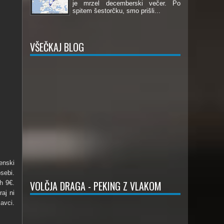
je mrzel decemberski večer. Po
spitem šestorčku, smo prišli...
VŠEČKAJ BLOG
ženski
sebi.
VOLČJA DRAGA - PEKING Z VLAKOM
h 9€.
aj ni
avci.