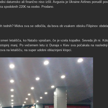
isi datumsko ali finančno niso izšli. Avgusta je Ukraine Airlines ponudil pov
r za spodobnih 220€ na osebo. Prodano.
dveh tednih? Midva sva se odločila, da bova ob vsakem obisku Filipinov obdela
meri letališča, ko Natašo vprašam, če je vzela kopalke. Seveda jih ni. Kdo 
eč stopinj manj. Po večernem letu iz Dunaja v Kiev sva počakala na naslednji 
 sva na letališču, na super udobni oblazinjeni klopci.