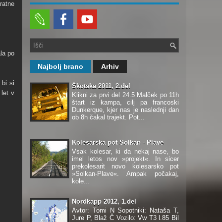
ratne
la po
Najbolj brano
Arhiv
bi si
Škotska 2011, 2.del
let v
Klikni za prvi del 24.5 Malček po 11h
štart iz kampa, cilj pa francoski
Dunkerque, kjer nas je naslednji dan
ob 8h čakal trajekt. Pot...
Kolesarska pot Solkan - Plave
Vsak kolesar, ki da nekaj nase, bo
imel letos nov »projekt«. In sicer
prekolesarit novo kolesarsko pot
»Solkan-Plave«. Ampak počakaj,
kole...
Nordkapp 2012, 1.del
Avtor: Tomi N Sopotniki: Nataša T,
Jure P, Blaž Č Vozilo: Vw T3 l.85 Bil