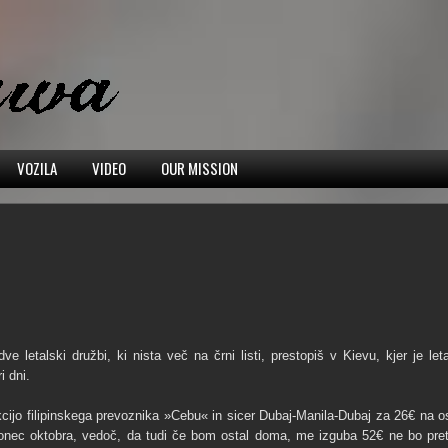
VOZILA
VIDEO
OUR MISSION
 letalski družbi, ki nista več na črni listi, prestopiš v Kievu, kjer je leta
i dni.
kcijo filipinskega prevoznika »Cebu« in sicer Dubaj-Manila-Dubaj za 26€ na o
konec oktobra, vedoč, da tudi če bom ostal doma, me izguba 52€ ne bo pret