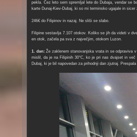
pekla. Čez leto sem spremljal lete do Dubaja, vendar se bod
karte Dunaj-Kiev-Dubaj, ki so mi terminsko ugajale in sice
246€ do Filipinov in nazaj. Ne sliši se slabo.
Filipine sestavlja 7.107 otokov. Koliko se jih da videti v 
en otok, začela pa sva z največjim, otokom Luzon.
1. dan:
Že zaklenem stanovanjska vrata in se odpraviva v s
mislil, da je na Filipinih 30°C, ko je pri nas dvajset in v
Dubaj, ki je bil napovedan za prihodnji dan zjutraj. Prespala