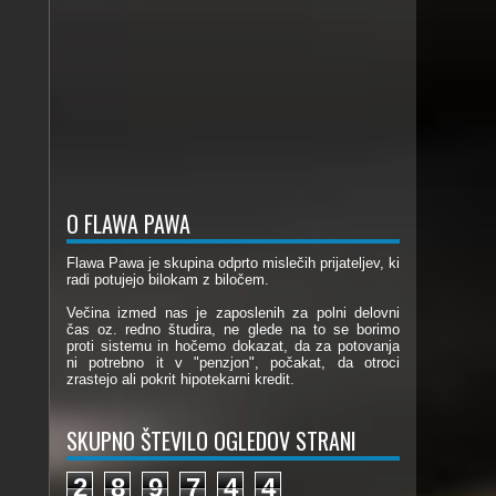
O FLAWA PAWA
Flawa Pawa je skupina odprto mislečih prijateljev, ki
radi potujejo bilokam z biločem.
Večina izmed nas je zaposlenih za polni delovni
čas oz. redno študira, ne glede na to se borimo
proti sistemu in hočemo dokazat, da za potovanja
ni potrebno it v "penzjon", počakat, da otroci
zrastejo ali pokrit hipotekarni kredit.
SKUPNO ŠTEVILO OGLEDOV STRANI
2
8
9
7
4
4