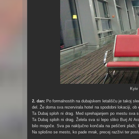
Kyiv 
2. dan:
Po formalnostih na dubajskem letališču je takoj sledi
del. Že doma sva rezervirala hotel na spodobni lokaciji, ob 
Ta Dubaj sploh ni drag. Med sprehajanjem po mestu sva se u
Ta Dubaj sploh ni drag. Želela sva si lepo sliko Burj Al Ar
bilo mogoče. Sva pa naključno končala na peščeni plaži, kje
Na splošno se mesto, ko pade mrak, precej razživi ter posta