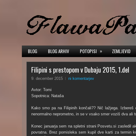
»
BLOG
BLOG ARHIV
POTOPISI
ZEMLJEVID
Filipini s prestopom v Dubaju 2015, 1.del
9. december 2015
ni komentarjev
Avtor: Tomi
Sopotnica: Nataša
Kako smo pa na Filipinih končali?? Nič lažjega. Izbereš dve
nenormalno neprometno, in se v vsako smer voziš dva ali tr
Konec januarja sem na spletni strani Posvetu.si zasledil a
povratna. Brez pomisleka sem kupil dve karti za termin 