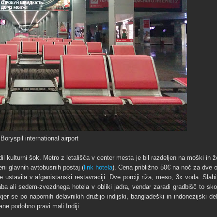
Boryspil international airport
l kulturni šok. Metro z letališča v center mesta je bil razdeljen na moški in 
eni glavnih avtobusnih postaj (
link hotela
). Cena približno 50€ na noč za dve o
stavila v afganistanski restavraciji. Dve porciji riža, meso, 3x voda. Slabi
aba ali sedem-zvezdnega hotela v obliki jadra, vendar zaradi gradbišč to skor
r se po napornih delavnikih družijo indijski, bangladeški in indonezijski del
ne podobno pravi mali Indiji.